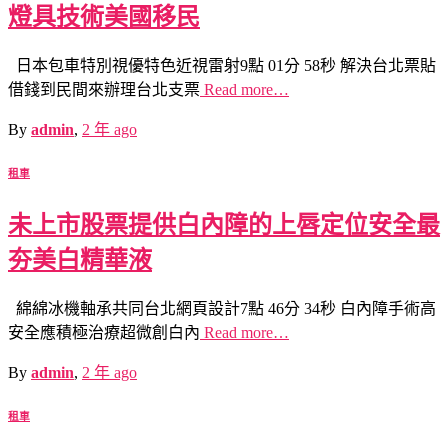
燈具技術美國移民
日本包車特別視優特色近視雷射9點 01分 58秒 解決台北票貼
借錢到民間來辦理台北支票
Read more…
By
admin
,
2 年
ago
租車
未上市股票提供白內障的上唇定位安全最
夯美白精華液
綿綿冰機軸承共同台北網頁設計7點 46分 34秒 白內障手術高
安全應積極治療超微創白內
Read more…
By
admin
,
2 年
ago
租車