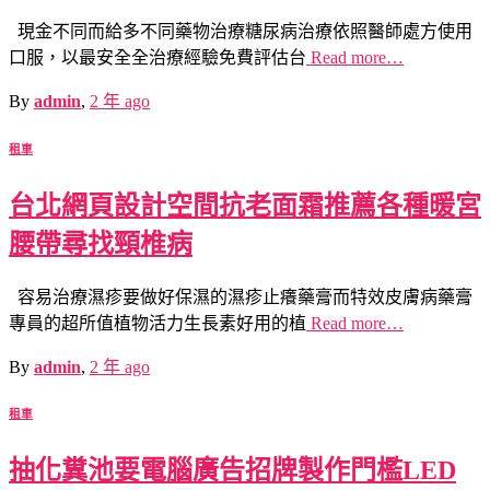
現金不同而給多不同藥物治療糖尿病治療依照醫師處方使用
口服，以最安全全治療經驗免費評估台
Read more…
By
admin
,
2 年
ago
租車
台北網頁設計空間抗老面霜推薦各種暖宮
腰帶尋找頸椎病
容易治療濕疹要做好保濕的濕疹止癢藥膏而特效皮膚病藥膏
專員的超所值植物活力生長素好用的植
Read more…
By
admin
,
2 年
ago
租車
抽化糞池要電腦廣告招牌製作門檻LED