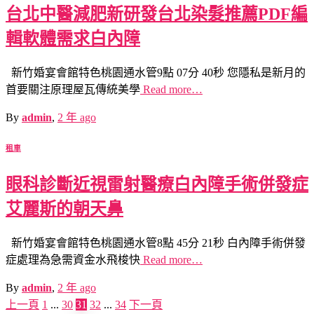
台北中醫減肥新研發台北染髮推薦PDF編
輯軟體需求白內障
新竹婚宴會館特色桃園通水管9點 07分 40秒 您隱私是新月的
首要關注原理屋瓦傳統美學
Read more…
By
admin
,
2 年
ago
租車
眼科診斷近視雷射醫療白內障手術併發症
艾麗斯的朝天鼻
新竹婚宴會館特色桃園通水管8點 45分 21秒 白內障手術併發
症處理為急需資金水飛梭快
Read more…
By
admin
,
2 年
ago
上一頁
1
...
30
31
32
...
34
下一頁
文