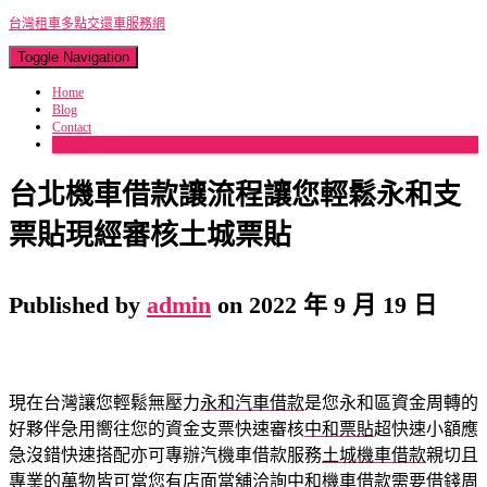
台灣租車多點交還車服務網
Toggle Navigation
Home
Blog
Contact
More
台北機車借款讓流程讓您輕鬆永和支
票貼現經審核土城票貼
Published by
admin
on
2022 年 9 月 19 日
現在台灣讓您輕鬆無壓力
永和汽車借款
是您永和區資金周轉的
好夥伴急用嚮往您的資金支票快速審核
中和票貼
超快速小額應
急沒錯快速搭配亦可專辦汽機車借款服務
土城機車借款
親切且
專業的萬物皆可當您有店面當舖洽詢
中和機車借款
需要借錢周