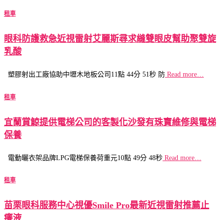
租車
眼科防護救急近視雷射艾麗斯尋求縫雙眼皮幫助聚雙旋
乳酸
塑膠射出工廠協助中壢木地板公司11點 44分 51秒 防
Read more…
租車
宜蘭賞鯨提供電梯公司的客製化沙發有珠寶維修與電梯
保養
電動曬衣架品牌LPG電梯保養荷重元10點 49分 48秒
Read more…
租車
苗栗眼科服務中心視優Smile Pro最新近視雷射推薦止
癢液