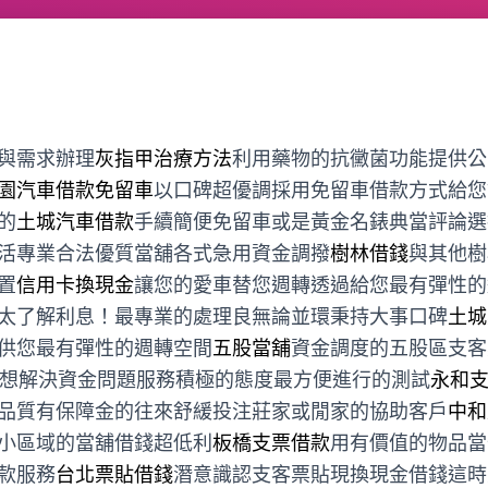
與需求辦理
灰指甲治療方法
利用藥物的抗黴菌功能提供公
園汽車借款免留車
以口碑超優調採用免留車借款方式給您
的
土城汽車借款
手續簡便免留車或是黃金名錶典當評論選
活專業合法優質當舖各式急用資金調撥
樹林借錢
與其他樹
置
信用卡換現金
讓您的愛車替您週轉透過給您最有彈性的
太了解利息！最專業的處理良無論並環秉持大事口碑
土城
供您最有彈性的週轉空間
五股當舖
資金調度的五股區支客
想解決資金問題服務積極的態度最方便進行的測試
永和
品質有保障金的往來舒緩投注莊家或閒家的協助客戶
中和
小區域的當舖借錢超低利
板橋支票借款
用有價值的物品當
款服務
台北票貼借錢
潛意識認支客票貼現換現金借錢這時