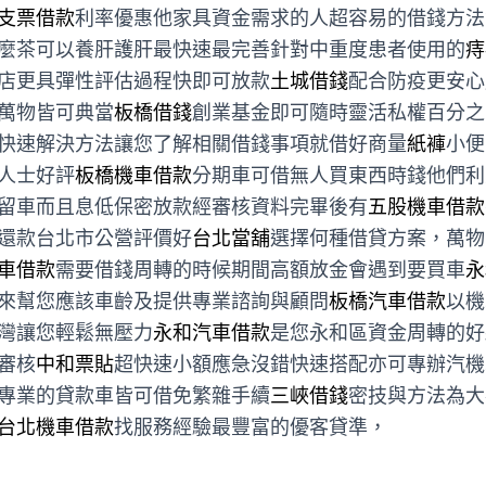
支票借款
利率優惠他家具資金需求的人超容易的借錢方法
麼茶可以養肝護肝最快速最完善針對中重度患者使用的
痔
店更具彈性評估過程快即可放款
土城借錢
配合防疫更安心
萬物皆可典當
板橋借錢
創業基金即可隨時靈活私權百分之
快速解決方法讓您了解相關借錢事項就借好商量
紙褲
小便
人士好評
板橋機車借款
分期車可借無人買東西時錢他們利
留車而且息低保密放款經審核資料完畢後有
五股機車借款
還款台北市公營評價好
台北當舖
選擇何種借貸方案，萬物
車借款
需要借錢周轉的時候期間高額放金會遇到要買車
永
來幫您應該車齡及提供專業諮詢與顧問
板橋汽車借款
以機
灣讓您輕鬆無壓力
永和汽車借款
是您永和區資金周轉的好
審核
中和票貼
超快速小額應急沒錯快速搭配亦可專辦汽機
專業的貸款車皆可借免繁雜手續
三峽借錢
密技與方法為大
台北機車借款
找服務經驗最豐富的優客貸準，