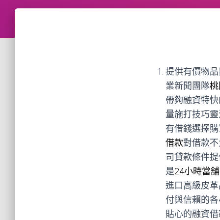
提供有價物品
業新聞團隊
桃
帶夠融資特快
量施打技巧靈
有借錢選擇購
借款
對借款不
司貸款條件提
是
24小時當舖
進口高級皮革
付與信賴的各
貼心的融資借