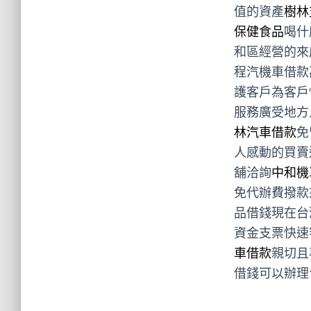
值的資產
樹林
保健食品
喝什
和區經營的來
程汽機車借款
護客戶為客戶
服務廣受地方
林汽車借款
免
人感動的買賣
舖洽詢
中和機
免代辦費撥款
品借錢現在台
資金支票快速
車借款
親切且
借錢可以辦理