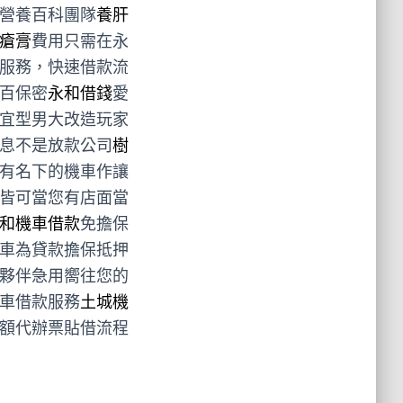
營養百科團隊
養肝
瘡膏
費用只需在永
服務，快速借款流
百保密
永和借錢
愛
宜型男大改造玩家
息不是放款公司
樹
有名下的機車作讓
皆可當您有店面當
和機車借款
免擔保
車為貸款擔保抵押
夥伴急用嚮往您的
車借款服務
土城機
額代辦票貼借流程