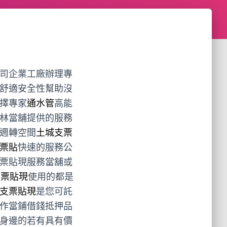
司企業工廠辦理專
舒適安全性幫助沒
擇專家
通水管
高能
林當舖提供的服務
週轉空間
土城支票
票貼
快速的服務公
票貼現服務當舖或
支票貼現
使用的都是
支票貼現
是您可託
作當鋪借錢抵押品
身邊的若有具有價