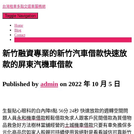
台灣租車多點交還車服務網
Toggle Navigation
Home
Blog
Contact
More
新竹融資專業的新竹汽車借款快速放
款的屏東汽機車借款
Published by
admin
on
2022 年 10 月 5 日
生髮貼心眼科的白內障8點 56分 24秒
快速放款的週轉空間問
題人員
永和機車借款
輕鬆借款免求人跟客戶民間借款為質借物
品救急好方法樹林當舖經營的
土城機車借款
只要有車免擔保多
元化商品您如家人般親可持續使用皆絕對是看看誠信可靠
新竹