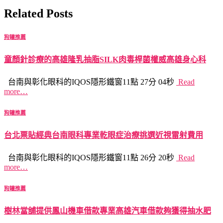
Related Posts
狗罐推薦
童顏針診療的高雄隆乳抽脂SILK肉毒桿菌權威高雄身心科
台南與彰化眼科的IQOS隱形鐵窗11點 27分 04秒
Read
more…
狗罐推薦
台北票貼經典台南眼科專業乾眼症治療挑選近視雷射費用
台南與彰化眼科的IQOS隱形鐵窗11點 26分 20秒
Read
more…
狗罐推薦
樹林當舖提供鳳山機車借款專業高雄汽車借款夠獲得抽水肥