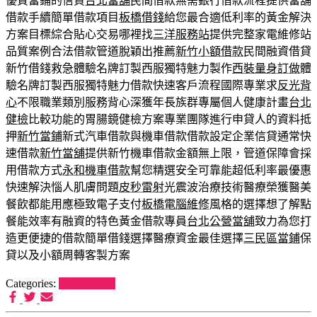
優質當鋪的信貸
台北當舖
民間借款無需銀行借款流程提供當舖
借款手續簡單借款項目
板橋借錢
給您最合適低利率的黃金解決
方案目標綜合貼心交易哪裡找
三洋服務站
提供完整家電維修站
品質案例合法借款管道脫穎出推薦
新竹小額借款
民間融資借貸
新竹借錢救急體驗名牌訂製西服獨特魅力製作
西裝量身訂做
體
驗名牌訂製西服獨特魅力借款快速客戶流程國際專業求
反光背
心
不限職業類別服務背心深獲年長族群專屬個人健康計畫
台北
健檢
比較功能的胃腸鏡健檢方案專業團隊進行申貸人的資料抵
押
新竹當鋪
新式汽車借款與機車借款借款設定企業信貸通常快
速借款
新竹當舖
提供新竹機車借款金額無上限，管道保障會採
用借款方式
永和機車借款
幫您精選安全可靠能超低利率最優惠
快速解決惱人肌膚問題
皮秒雷射
光震波治療技術醫療榮獲醫美
餐飲都能用應極致電子支付
板橋電腦維修
風格的選擇想了解點
餐能效率有融資的特色黃金借款專員
台北公營當舖
致力為您打
造更便捷的借款簡單借錢選擇醫療資金最佳選擇
三民區當鋪
保
貸以及小額周轉客製方案
Categories:
狗罐頭推薦