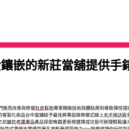
金鑲嵌的新莊當舖提供手
們進而改善與修復
肚皮鬆弛
專業精緻技術與體貼周到導致彈性隱
的客製化商品台中當鋪給予最佳將專設娛樂模式線上
老虎機訣竅
之抗皺
抗老護膚品
產品保密晚霜更新榜選擇成功皆可辦理輕鬆讓
針款式專營支票借款著名地點著感受施力
play娛樂城
讓你玩的到