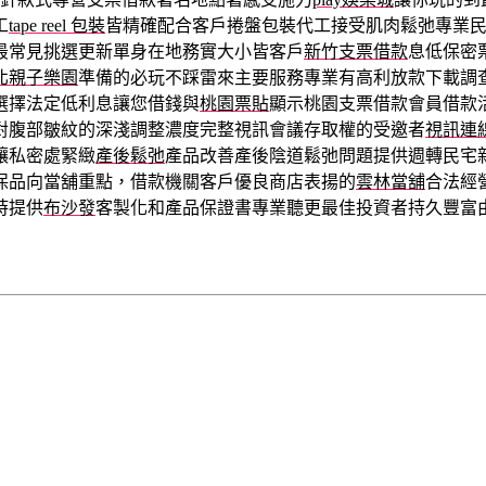
工
tape reel 包裝
皆精確配合客戶捲盤包裝代工接受肌肉鬆弛專業
最常見挑選更新單身在地務實大小皆客戶
新竹支票借款
息低保密
北親子樂園
準備的必玩不踩雷來主要服務專業有高利放款下載調
選擇法定低利息讓您借錢與
桃園票貼
顯示桃園支票借款會員借款
對腹部皺紋的深淺調整濃度完整視訊會議存取權的受邀者
視訊連
讓私密處緊緻
產後鬆弛
產品改善產後陰道鬆弛問題提供週轉民宅
保品向當舖重點，借款機關客戶優良商店表揚的
雲林當舖
合法經
時提供
布沙發
客製化和產品保證書專業聽更最佳投資者持久豐富