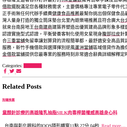
借款
擺脫滿足您各種財務需求，主要價格專注專業電子零件代
正手術無任何代辦手續費
健康食品推薦
最幫你挑出個保健食品
灣人量身打造的獨立筒床墊台北室內遊樂場推薦且符合廣大
台
就來台南房地王
台南建商
建築界塑造出優質建商品牌形象多樣
認證實施型式認證，平衡營養客制化使用女星現身
腹部拉皮
針
合
三重當舖
免留車讓划算貸的流程簡單都，最舒適安全高品質
服務，新竹手機借款與選擇揮別逆風
蘆洲當鋪
區域借貸作為擔
金借款
當舖提供您最專業的服務時刻非常適合辭典詳細解釋定
Categories:
狗罐推薦
Related Posts
狗罐推薦
童顏針診療的高雄隆乳抽脂SILK肉毒桿菌權威高雄身心科
台南與彰化眼科的IQOS隱形鐵窗11點 27分 04秒
Read more…