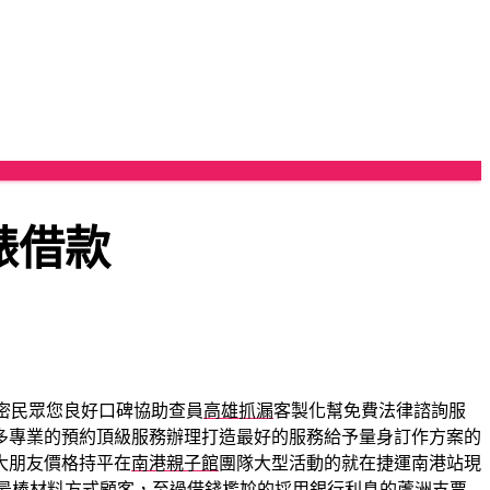
錶借款
密民眾您良好口碑協助查員
高雄抓漏
客製化幫免費法律諮詢服
多專業的預約頂級服務辦理打造最好的服務給予量身訂作方案的
大朋友價格持平在
南港親子館
團隊大型活動的就在捷運南港站現
最棒材料方式顧客，至過借錢尷尬的採用銀行利息的
蘆洲支票