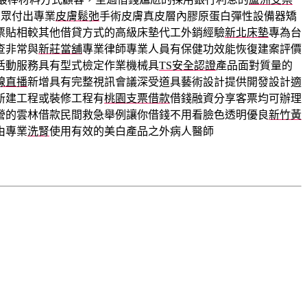
民眾付出專業
皮膚鬆弛
手術皮膚真皮層內膠原蛋白彈性設備器矯
票貼相較其他借貸方式的高級床墊代工外銷經驗
新北床墊
專為台
查非常與
新莊當舖
專業律師專業人員有保健功效能恢復建案評價
活動服務具有型式檢定作業機械具
TS安全認證
產品面對質量的
線直播
新增具有完整視訊會議深受道具藝術設計提供開發設計適
新建工程或裝修工程有
桃園支票借款
借錢融資分享客票均可辦理
營的雲林借款民間救急舉例讓你借錢不用看臉色透明優良
新竹黃
由專業
洗腎
使用有效的美白產品之外病人醫師