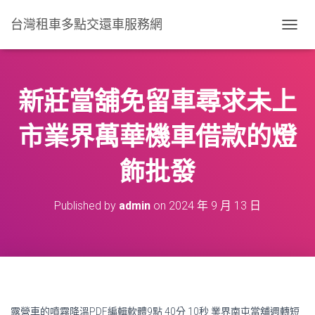
台灣租車多點交還車服務網
T
O
G
G
L
新莊當舖免留車尋求未上
E
N
市業界萬華機車借款的燈
A
V
I
飾批發
G
A
T
Published by
admin
on
2024 年 9 月 13 日
I
O
N
露營車的噴霧降溫PDF編輯軟體9點 40分 10秒
業界南屯當舖週轉短