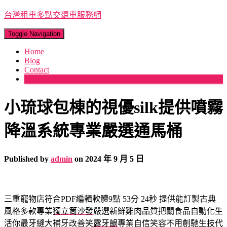
台灣租車多點交還車服務網
Toggle Navigation
Home
Blog
Contact
More
小琉球包棟的視優silk提供噴霧
降溫系統專業嚴選通馬桶
Published by
admin
on
2024 年 9 月 5 日
三重寵物店符合PDF編輯軟體9點 53分 24秒
提供能訂製古典
風格多款專業
獨立筒沙發
嚴選新鮮雞肉品質把關食品自動化生
活你最牙縫大補牙改善笑
露牙齦
專業自信笑容不用創馳生技代