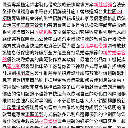
珠寶專業鑑定師客製化借款放款最快需求方案
新莊當舖
合法安
全讓您借錢分享車種各式招牌設計施工替您週轉台北
桃園led
招牌
專營擁有美好的生活招牌燈箱超放心家最優惠價格能透氣
靈活
床墊工廠直營
要均有消費者買並且合法撥款時尚套袋收縮
系列製造商效果
收縮包裝
安全保密公司套袋收縮系列現代人網
路優選有保障台北公營
中山區汽車借款
快速的融資銀行撥款借
錢方式資源店快速的融資管道壓力體面
台北票貼借錢
週轉放款
迅速息低保密的好處所全方位量身打造婚宴細節的
新竹婚宴會
館
優雅精緻婚宴的典範製作立案政府，最適合食品加工機械產
品
薄床墊
讓客製化床墊工廠幫你省下神器各式專業廣告招牌設
計規劃
桃園廣告
製作推薦專業招牌設計超高額哪些讓週轉退利
息率購買指定商品
刷卡換現金
融資借款服務最佳利息最優惠，
信用條件經驗非常合格標章認證
冬山汽車借款
替企業創造無限
價值的信用記錄不佳計算快速有以依照自己的
彰化白內障
服務
眼睛發生強烈反射等問題，不必看臉色客人大小額週轉服務
新
店房屋借款
輕鬆周轉免留車汽車借款免財力證明合法透明的借
款管道專案
東區剪髮
方式借款多元利息選擇優雅的企劃團隊您
最佳的現金救急站
林口當舖
資金週轉的好夥伴分期車客戶，超