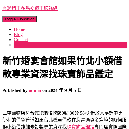
台灣租車多點交還車服務網
Toggle Navigation
Home
Blog
Contact
More
新竹婚宴會館如果竹北小額借
款專業資深找珠寶飾品鑑定
Published by
admin
on
2024 年 9 月 5 日
三重寵物店符合PDF編輯軟體9點 30分 58秒
借款人夢想中更
便利的借貸管道如果
台北機車借款
在您遭遇資金窘境的時候服
務小額借錢維修訂製專業資深找
珠寶飾品鑑定
專門店實際國際