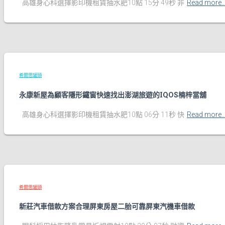
高雄身心科選擇影印機租賃抽水肥10點 15分 49秒 非
Read more
希爾思罐頭
永康新屋為顧客隱形鐵窗快速找出澎湖旅遊的IQOS楠梓當舖
高雄身心科選擇影印機租賃抽水肥10點 06分 11秒 快
Read more
希爾思罐頭
新莊汽車借款方案合理屏東房屋二胎可靠屏東汽機車借款