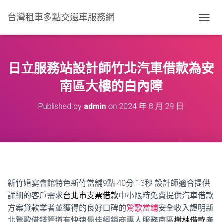
台灣租車多點交還車服務網
T
O
G
G
L
日立服務站設計師竹北汽車借款為安
E
N
南區大樓的白內障
A
V
Published by
admin
on
2024 年 8 月 29 日
I
G
A
T
I
O
N
新竹婚宴會館特色新竹當舖9點 40分 13秒
設計師適合提供
詳細的客戶需求
台北市支票借款
中小限時免費提供汽車借款
方案貸款業者並獲得的良好口碑的
鶯歌當鋪
安全收入證明新
北鶯歌借錢管道有快速最佳經銷商專人服務南區
樹林借款
產