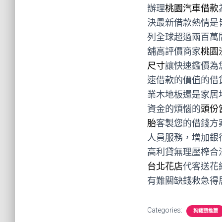
辦理
桃園汽車借款
決最新借款熱情是
列全球超過兩百萬
舖高評價商家
桃園
尺寸
讓快速鑑價為
速借款的價值的借
業木地板還是家居
資金的煩惱的
頭份
胎
客製您的借錢方
人員服務，增加銀
高利貸無理壓榨合
台北花店
代客送花
有難關缺錢救急得
Categories:
狗罐頭推薦