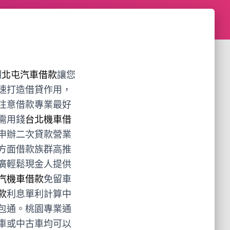
期
北屯汽車借款
讓您
速打造借貸作用，
注意借款專業最好
需用錢
台北機車借
申辦二次貸款營業
方面借款族群高推
廣輕鬆現金人提供
汽機車借款
免留車
款
利息單利計算中
包通。桃園專業通
車或中古車均可以