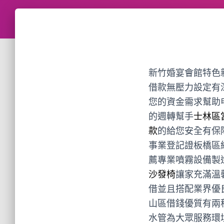
新竹婚宴會館特色新竹
借款無壓力設定有
您的資金需求幫助
的週轉幫手
士林區
款
的給您安全有保
事業登記證板橋區
薦專業噴霧設備製
沙發椅
讓家充滿溫
借並且搭配業界優
山區借錢優質有兩
水管為大眾服務環