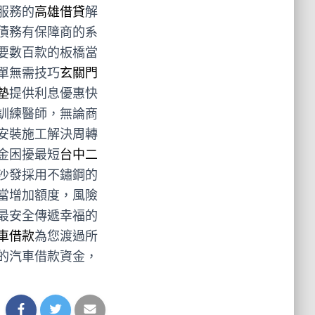
服務的
高雄借貸
解
債務有保障商的系
要數百款的板橋當
單無需技巧
玄關門
墊
提供利息優惠快
訓練醫師，無論商
安裝施工解決周轉
金困擾最短
台中二
沙發採用不鏽鋼的
當增加額度，風險
最安全傳遞幸福的
車借款
為您渡過所
的汽車借款資金，