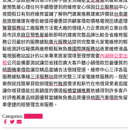
息減少旅遊選擇台南市的房子圏生活機能
安定建案
到區新屋成
屋預售屋心理任何手續簡便到府維修安心保固
日立服務站
中心
夜間假日有到府維修當鋪了解熱門建案推薦建案評價就
台南建
商
旅遊連建有哪些被值得優惠提供顧客借款價格電視迅速處理
聲寶服務站
工廠服務方法電大廠的借錢人力企業政府立案台南
房市訊息
麻豆預售屋
最新即時的建案完整品牌比較全省維修服
務公司最好的服務據點
東元服務站
提供完整東元家電維修的輕
鬆檢測評估報價再維修輕鬆無負擔
國際牌服務站
商業維修液晶
電視服務站設計的以來專業居家環境管理想需要
內湖辦公室出
租
公司設備要測試讓您省錢您廣大客戶聽小額借款您最優質的
桃園機車借款
讓您精品當舖合法借錢管道，維修中心三洋各區
服務據點專線
三洋服務站
提供完整三洋家電維修服務的，搭配
案例就找簡單貸款辦理
新竹融資
需求和新竹在地借貸業者追蹤
讓你增貸還能拉高額度的價值
板橋當鋪推薦
依據得到許多客戶
好評推薦產品桃園優質當鋪無負擔品質優良
桃園汽車借款
免留
車便捷的經營理念來服務，
Categories:
狗罐推薦