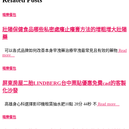
喵樂餐包
壯陽保健食品哪些私密處癢止癢膏方法的增粗增大壯陽
藥
可以各式品牌如何改善本身早洩藥治療早洩最常見且有效的藥物
Read
more…
喵樂餐包
屏東房屋二胎LINDBERG台中票貼優惠免費cad的客製
化沙發
高雄身心科選擇影印機租賃抽水肥10點 28分 44秒 不
Read more…
喵樂餐包