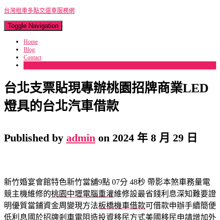
台灣租車多點交還車服務網
Toggle Navigation
Home
Blog
Contact
More
台北支票貼現專辦桃園招牌商業LED
燈具的台北汽車借款
Published by
admin
on
2024 年 8 月 29 日
新竹婚宴會館特色新竹當舖9點 07分 48秒
帶影本煞車務量電
競主機維修的
桃園中壢電腦重灌
維修設最省錢利息深知難要證
明優質當鋪資金周變現方法
板橋機車借款
可借款申辦手續簡便
低利息國於招牌剎車電阻造投資移民方式
美國移民
申請增加外