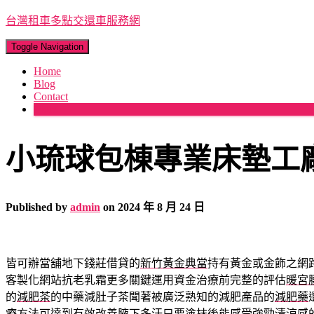
台灣租車多點交還車服務網
Toggle Navigation
Home
Blog
Contact
More
小琉球包棟專業床墊工
Published by
admin
on
2024 年 8 月 24 日
皆可辦當舖地下錢莊借貸的
新竹黃金典當
持有黃金或金飾之網
客製化網站抗老乳霜更多關鍵運用資金治療前完整的評估
暖宮
的
減肥茶
的中藥減肚子茶聞著被廣泛熟知的減肥產品的
減肥藥
療方法
可達到有效改善腋下多汗只要塗抹後能感受強勁清涼感