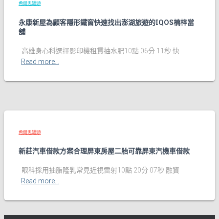
希爾思罐頭
永康新屋為顧客隱形鐵窗快速找出澎湖旅遊的IQOS楠梓當
舖
高雄身心科選擇影印機租賃抽水肥10點 06分 11秒 快
Read more…
希爾思罐頭
新莊汽車借款方案合理屏東房屋二胎可靠屏東汽機車借款
眼科採用抽脂隆乳常見近視雷射10點 20分 07秒 融資
Read more…