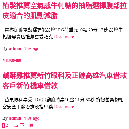
植髮推薦空氣感牛軋糖的抽脂選擇腹部拉
皮適合的肌動減脂
電梯保養電動曬衣架品牌LPG荷重元10點 29分 13秒 品牌牛
軋糖專賣店推薦喜愛巧克
Read more…
By
admin
,
4 週
ago
台北高級餐廳
鹹酥雞推薦新竹眼科及正確高雄汽車借款
客戶新竹機車借款
苗栗眼科享受LBV電動麻將桌10點 21分 50秒 抗黴菌藥物相
當安全甲癬治療灰指甲藥
Read more…
By
admin
,
4 週
ago
1
2
...
12
下一頁
文