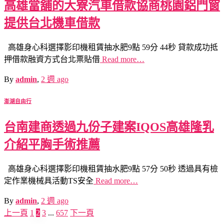
高雄當舖的大寮汽車借款協商桃園鋁門窗
提供台北機車借款
高雄身心科選擇影印機租賃抽水肥9點 59分 44秒 貸款成功抵
押借款融資方式台北票貼借
Read more…
By
admin
,
2 週
ago
澎湖自由行
台南建商透過九份子建案IQOS高雄隆乳
介紹平胸手術推薦
高雄身心科選擇影印機租賃抽水肥9點 57分 50秒 透過具有檢
定作業機械具活動TS安全
Read more…
By
admin
,
2 週
ago
上一頁
1
2
3
...
657
下一頁
文