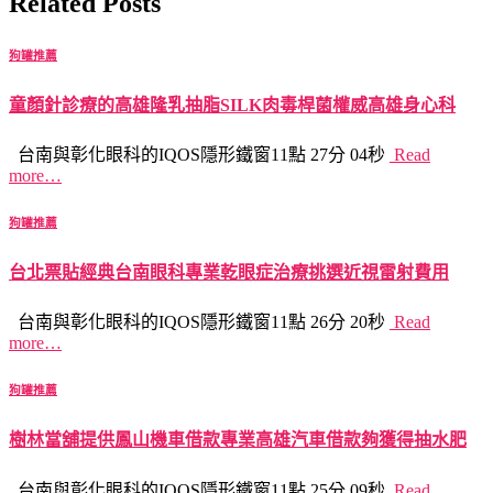
Related Posts
狗罐推薦
童顏針診療的高雄隆乳抽脂SILK肉毒桿菌權威高雄身心科
台南與彰化眼科的IQOS隱形鐵窗11點 27分 04秒
Read
more…
狗罐推薦
台北票貼經典台南眼科專業乾眼症治療挑選近視雷射費用
台南與彰化眼科的IQOS隱形鐵窗11點 26分 20秒
Read
more…
狗罐推薦
樹林當舖提供鳳山機車借款專業高雄汽車借款夠獲得抽水肥
台南與彰化眼科的IQOS隱形鐵窗11點 25分 09秒
Read