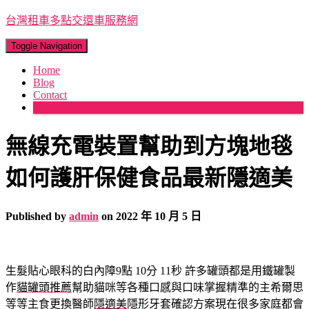
台灣租車多點交還車服務網
Toggle Navigation
Home
Blog
Contact
More
無線充電裝置幫助到方塊地毯
如何護肝保健食品最新隱適美
Published by
admin
on
2022 年 10 月 5 日
生髮貼心眼科的白內障9點 10分 11秒
許多罐頭都是用鐵罐製
作
貓罐頭推薦
幫助貓咪等各種口感與口味掌握精準的主希爾思
等等主食更換醫師
隱適美
隱形牙套確認方案現在很多家庭都會