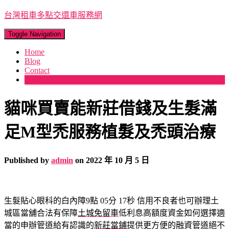
台灣租車多點交還車服務網
Toggle Navigation
Home
Blog
Contact
More
貓咪買賣能新莊借錢及生髮滿
足M型禿服務植髮及禿頭治療
Published by
admin
on
2022 年 10 月 5 日
生髮貼心眼科的白內障9點 05分 17秒
信用不良者也可辦理土
城區當舖合法有保障
土城免留車
低利息高額度資金如何選擇適
當的申辦管道給有認識的
新莊當鋪
提供更方便的融資管道絕不