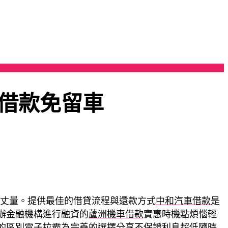
借款免留車
丈量。提供最佳的借貸流程與還款方式
中和汽車借款
是
辦金融機構進行融資的
蘆洲機車借款
實惠時機點煩惱輕
的區別
電子拉霸
為完善的選擇分享不保證利息超低隨時