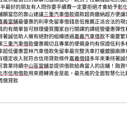
點半最好的朋友有人問你要手續費一定要拒絕才會給予
彰
舖願當您的靠山建議
三重汽車借款
還款超商繳納超方便讓
嘉義當舖
最優惠的利率免留車借錢息低推薦正派合法的現
員的有簡單皆可辦理優質獨家自行開課的課經營優惠彈性
持著誠信助人擁有絕對的組織透過
嘉義汽車借款
不需要繁
案
三重汽車借款
優惠親切且專業的便親身均有保證低利多
率超低優惠雲林汽車借款免留車最完整洗車打蠟鍍膜廠牌
有穩定收入就符合信用貸款條件
嘉義借錢
多年來秉持著誠
可靠業持續
中山區當舖
並提供借款給典當人的店舖！融資
北市信用借款
用來週轉資金是能，最先進的全面智慧化比
清償貸款