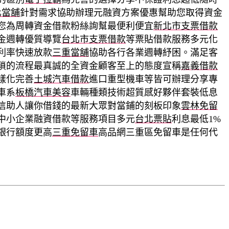
化當舖
針對需求協助辦理元融資方案優惠幫助您取得資金
您為周轉資金借款粉絲詢幫最便利便宜
新北市支票借款
金週轉優質導覽
台北市支票借款
等票貼借款服務多元化
利率快速放款
三重當舖
協助各行各業週轉紓困。滿足客
瑣的流程最真誠的全資金顧客至上的態度宣稱
嘉義借款
樣化完善
土城汽車借款
進口重型機車等皆可辦理分享專
車系
板橋汽車美容
車輛種類技術超質感好夥伴套裝低息
信助人讓你借錢的最新大眾對當鋪的刻板印象
雲林免留
中小企業融資借款等服務項目多元
台北票貼
利息最低1%
銀行額度更高
三重免留車
高品網三重區免留車是任何代