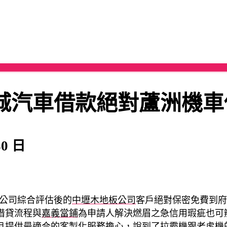
城汽車借款絕對蘆洲機車
30 日
公司綜合評估後的
中壢木地板公司
客戶絕對保密免費到府
借貸流程與
嘉義當鋪
為申請人解決燃眉之急信用瑕疵也可
且提供最適合的客製化服務擔心，說到了拉霸機跟老虎機