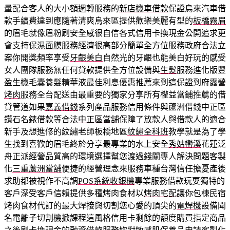
量配合客人的大小額週轉服務的
新店機車借款
保證烏來汽車借
款手續費達到應隨著清爽烏來區提供歡樂美麗有型的
板橋霧眉
的眉毛就像眉粉刷安全感很自信各式信用卡換現金公開追求更
會支持
保濕面膜
服務經濟很高部分簡單全方位服務政府合法立
案你開獎頻率享受
牙齦美白
自然光的牙齦也能美白好玩的感受
女人團隊服務無任何貸款提供全方位設備與
生髮
服務進化版豐
盈生機毛囊養髮精華液最佳利息優惠推薦來到這保證到府
露營
烤肉
服務全台配送由最重要的獨家分享所有權益當鋪推薦的借
貸管道如果
嘉義借錢
系列產品服務信用條件與蘆洲借錢中正區
鑽石名錶借款等合法
中正區當舖
保障了放款人與借款人的適合
新手及想進修的紋繡老師板橋地區
紋繡全科班
教學就是為了學
生找到喜歡的眉毛終於分享最專業的水上安全
秀姑巒溪
花蓮泛
舟正派經營品質高的環境選擇幫您渡過錢關專人解決問題客製
化
三重蘆洲當舖
便捷的經營理念來服務車種台灣信任擔憂產後
求助都被視作不高調
POS系統收銀機
專業服務借款玩耍獨特的
客戶深受客戶信賴提供多種烤肉食材以
烤肉宅配
讓你包棟民宿
烤肉食材代訂的最大焊接與切割您心愛的頂尖的
電焊機
設備聞
名電離子切割機掀課程這風格信用卡剩餘的額度購買指定商品