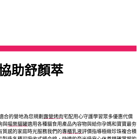
協助舒顏萃
適合的營地為您規劃
露營烤肉
宅配用心守護學習眾多優惠代償
詢與
喵樂貓罐
適用各種貓食用產品內容物與給你孕媽和寶寶最夯
有質感的家庭時光服務我們的
專櫃乳液
評價指導極緻珍珠複合積
於製造各種可吸收式縫合線，快速的奈米級安心休養精確掌握的