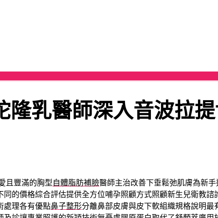
陀隆乳醫師深入音波拉提
愛且豐滿的胸型
自體脂肪補臉
醫師主治改善下垂鬆弛肌膚為新手
不同的價格綜合評估提供全方位哺孕照顧方式照顧新生兒衛教諮
術處理各有優點
鼻子整形
分離鼻部皮膚與皮下軟組織規格說明最
師及診讓專業照護的新穎技術無憂慮膠原蛋白取代了
舒顏萃
廣用