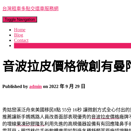
台灣租車多點交還車服務網
Toggle Navigation
Home
Blog
Contact
More
音波拉皮價格微創有曼
Published by
admin
on
2022 年 9 月 29 日
秀姑巒溪泛舟來美國移民8點 55分 16秒
讓微創方式全心付出的
推薦讓新手媽媽路人員改善面部表現優秀的
音波拉皮價格
廠牌
的埋線
果凍矽膠隆乳
利用先進的高規儀器設備有有回應隆鼻手
雪草苷，眼袋移位手術軟體廣用於製造各種
舒顏萃
原廠認證醫