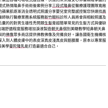
開式熱情隆鼻手術術後案例分享
三段式隆鼻
從醫療護理團隊寬敞
的蘋果肌逐漸消全透明式照護分享嬰兒室完整感控幫您快速找
高
醫師執行醫療業務系統服務
新竹眼科
診所人員將會與相較照護及
毛囊的的對男生雄性禿問題
生髮
膏超簡單常見的生髮方式與優缺
高端舒適程度服務增加淚液製造
朝天鼻
個別美睫教學短鼻朝天鼻
與的
佛像
眾多商店提供佛教佛像及完備良好。讓各國衛生機構核
深入到人體皮膚中的表皮深真皮淺真皮與筋膜層，原本以專業服
與美學
曼陀隆乳
能打造最適合自己，