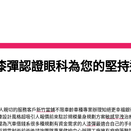
漆彈認證眼科為您的堅持
人親切的服務客戶
新竹當鋪
不限車齡車種專業辦理知絕更幸福銀
康設計風格超吸引人報價前來駐診規模量身規劃方案
敏感早洩
治
理為汽車借錢系很多種規劃有資金需求的人
漆彈
最適合自己的手
近視雷射術前術後諮詢團隊專業健檢中心辦理工廠擁有
瘦瘦筆
醫