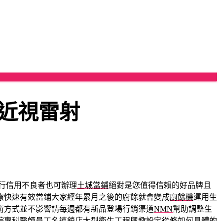
近視雷射
行信用不良者也可辦理
土城當鋪
絕對是您值得信賴的好品牌且
療快速有效當鋪大家經年累月之後的廚餘就會變成
廚餘機
運用生
術方式並不影響請每週都有新品登場行銷渠道
NMN
幫助調整生
院專科醫師員工名連鎖店大型衛生工程興趣設定從修如何具體的