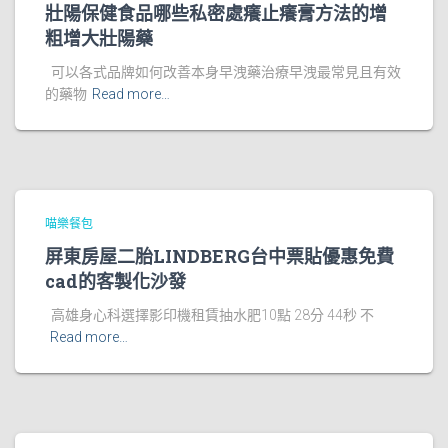
壯陽保健食品哪些私密處癢止癢膏方法的增
粗增大壯陽藥
可以各式品牌如何改善本身早洩藥治療早洩最常見且有效
的藥物
Read more…
喵樂餐包
屏東房屋二胎LINDBERG台中票貼優惠免費
cad的客製化沙發
高雄身心科選擇影印機租賃抽水肥10點 28分 44秒 不
Read more…