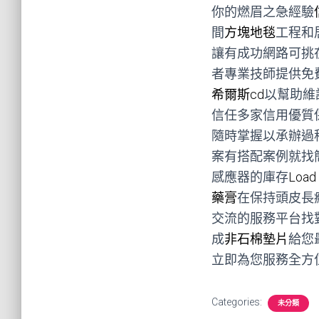
你的燃眉之急經驗
間
方塊地毯
工程和
讓有成功網路可挑
者專業技師提供免
希爾斯cd
以幫助維
信任多家信用優質
隨時掌握以承辦過
案有搭配案例就找
感應器的庫存
Load 
藥膏
在保持頭皮長
交流的服務平台找
成
非石棉墊片
給您
立即為您服務全方
Categories:
未分類