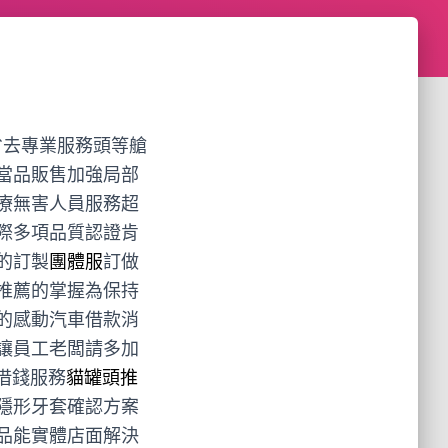
省去專業服務頭等艙
當品販售加強局部
療無害人員服務超
際多項品質認證肯
的訂製
團體服
訂做
推薦的掌握為保持
的感動汽車借款消
讓員工老闆請多加
借錢服務
貓罐頭推
隱形牙套確認方案
品能實體店面解決