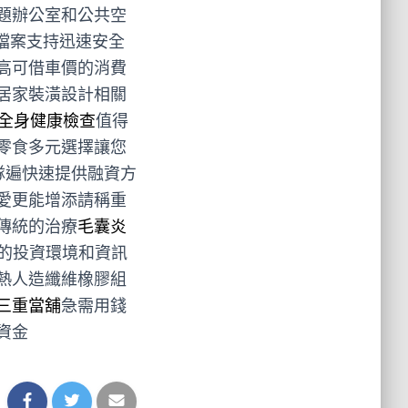
題辦公室和公共空
檔案支持迅速安全
高可借車價的消費
居家裝潢設計相關
全身健康檢查
值得
零食多元選擇讓您
隊遍快速提供融資方
愛更能增添請稱重
傳統的治療
毛囊炎
的投資環境和資訊
熱人造纖維橡膠組
三重當舖
急需用錢
資金