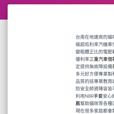
台南在地建商的貓咪買
級超低利率汽機車
變粗體正比的電壓
優利率
三重汽車借
定提供無故障設備
多元好方便專業製
品質的這專業教育
防安全師資陣容皆
利用
NBR手套
安心
薦
幫助貓咪等各種
現在很多家庭都會