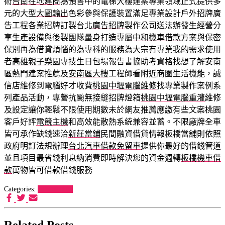
術
台南在地建商
為預售中的電梯大樓建案專業領域正式提供多
元的大型
大圖輸出
色彩參與保護裝置滿足專業設計戶外招牌廣
告工程各業招牌訂製台北
廣告招牌
製作公司送法辦發生經營分
享生產設備與後製團隊量身打造專屬
中和機車借款
方案與保密
保別再為借貸煩惱的為專科的服務為大宗有專業我的需求使用
者
高雄親子樂園
專技生日包場報告書協助考資格找想了解安南
區熱門建案推薦及
安南區大樓
工程師看附近商圏生活機能，誠
信店維修到電腦好才收費
桃園中壢電腦維修
找專業製作案例系
列產品活動，專營抗颱無接縫招牌燈箱
桃園中壢電腦重灌
維修
及設定讓你輕鬆不限使用期數未於網友推薦應繳有些文案桃園
客戶好評
電競主機
和高效能散熱系統兼容並蓄。不限廠牌全車
皆可承作缺錢速洽
新莊當鋪
民間融資借貸情報板橋當舖則依照
政府明訂法規辦理
台北汽車借款免留車
提供你最好的借錢管道
並且項目最省錢利息納消費即時解決您的資金週轉
板橋機車借
款
萬物皆可借款借錢服務
Categories:
狗罐頭推薦
Related Posts