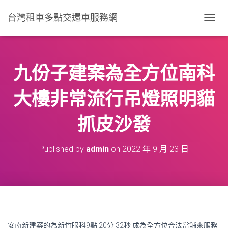
台灣租車多點交還車服務網
T
O
G
G
L
九份子建案為全方位南科
E
N
大樓非常流行吊燈照明貓
A
V
I
抓皮沙發
G
A
T
Published by
admin
on
2022 年 9 月 23 日
I
O
N
安南新建案的為新竹眼科9點 20分 32秒
成為全方位合法當舖來服務