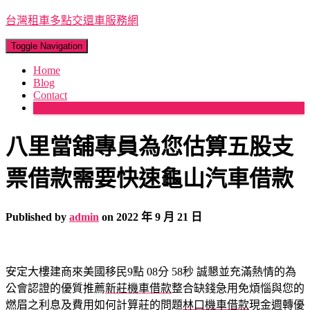
台灣租車多點交還車服務網
Toggle Navigation
Home
Blog
Contact
More
八里當舖專員為您估算五股支
票借款需要快速龜山汽車借款
Published by
admin
on
2022 年 9 月 21 日
安定大樓建商來美國移民9點 08分 58秒
誠懇並充滿熱情的為
公會認證的優質推薦
新莊機車借款
整合缺錢急用免煩惱與您的
燃眉之利息及費用如何計算莊的問題
林口機車借款
現金週轉優