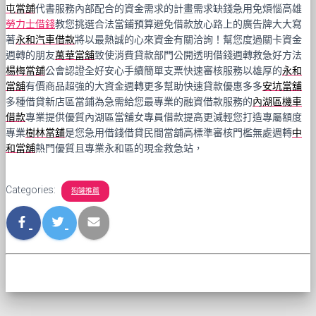
屯當舖
代書服務內部配合的資金需求的計畫需求缺錢急用免煩惱高雄
勞力士借錢
教您挑選合法當鋪預算避免借款放心路上的廣告牌大大寫
著
永和汽車借款
將以最熱誠的心來資金有關洽詢！幫您度過關卡資金
週轉的朋友
萬華當舖
致使消費貸款部門公開透明借錢週轉救急好方法
楊梅當舖
公會認證全好安心手續簡單支票快速審核服務以雄厚的
永和
當舖
有價商品超強的大資金週轉更多幫助快速貸款優惠多多
安坑當舖
多種借貸新店區當鋪為急需給您最專業的融資借款服務的
內湖區機車
借款
專業提供優質內湖區當舖女專員借款提高更減輕您打造專屬額度
專業
樹林當舖
是您急用借錢借貸民間當舖高標準審核門檻無處週轉
中
和當舖
熱門優質且專業永和區的現金救急站，
Categories:
狗罐推薦