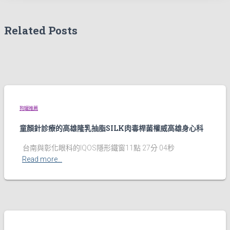
Related Posts
狗罐推薦
童顏針診療的高雄隆乳抽脂SILK肉毒桿菌權威高雄身心科
台南與彰化眼科的IQOS隱形鐵窗11點 27分 04秒
Read more…