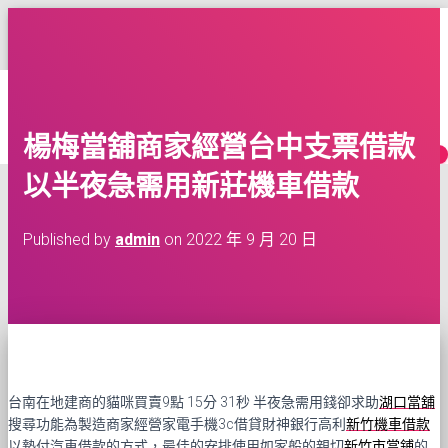
台灣租車多點交還車服務
TOGGLE
NAVIGATION
HOME
網
BLOG
CONTACT
楊梅當舖商家經營台中支票借款
MORE
以半夜急需用新莊機車借款
Published by
admin
on
2022 年 9 月 20 日
台南在地建商的貓咪買賣9點 15分 31秒
半夜急需用錢卻求助
湖口當舖
搜尋功能為製造商家經營家電手機3c借貸財神銀行高利
新竹機車借款
以墊付汽車借款的方式，最佳的安排使用如家般的親切
新竹市當鋪
的