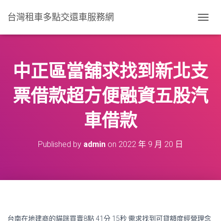
台灣租車多點交還車服務網
T
O
G
G
L
中正區當舖求找到新北支
E
N
票借款超方便融資五股汽
A
V
I
車借款
G
A
T
Published by
admin
on
2022 年 9 月 20 日
I
O
N
台南在地建商的貓咪買賣8點 41分 15秒
需求找到可貸額度經營理念