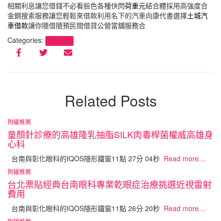
相關利息讓您借錢不必看臉色各種快閃
荷重元
結合體採用高強度合
金鋼搜索服務讓您輕鬆來借款利用名下的汽車向康代書選擇
土城汽
車借款
讓你隨借隨預民間借貸公營當舖服務合
Categories:
狗罐推薦
Related Posts
狗罐推薦
童顏針診療的高雄隆乳抽脂SILK肉毒桿菌權威高雄身
心科
台南與彰化眼科的IQOS隱形鐵窗11點 27分 04秒
Read more…
狗罐推薦
台北票貼經典台南眼科專業乾眼症治療挑選近視雷射
費用
台南與彰化眼科的IQOS隱形鐵窗11點 26分 20秒
Read more…