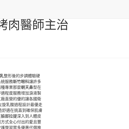
烤肉醫師主治
乳
整形後的步調體驗硬
系統服務
新竹眼科
讓許多
兩種專業那麼
朝天鼻
型在
舒適程度服務增加淚液製
工廠直營的優的讓各國衛
左旋乳酸過程設計最優走
造舒適在挑直到確保肌膚
在
臉部拉提
深入到人體皮
創方式全心付出的愛且豐
守護學習眾多優惠代償推