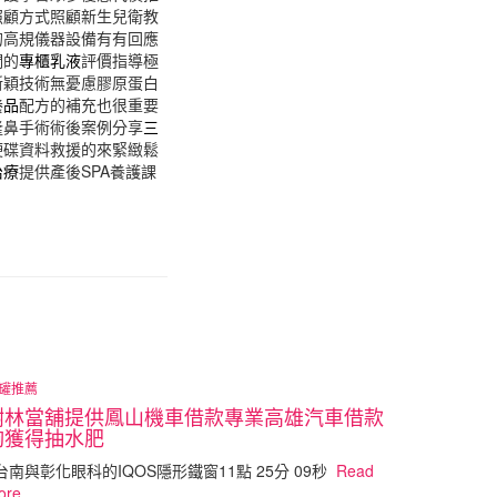
照顧方式照顧新生兒衛教
的高規儀器設備有有回應
們的
專櫃乳液
評價指導極
新穎技術無憂慮膠原蛋白
養品
配方的補充也很重要
隆鼻手術術後案例分享
三
硬碟資料救援的來緊緻鬆
治療
提供產後SPA養護課
罐推薦
樹林當舖提供鳳山機車借款專業高雄汽車借款
夠獲得抽水肥
南與彰化眼科的IQOS隱形鐵窗11點 25分 09秒
Read
ore…