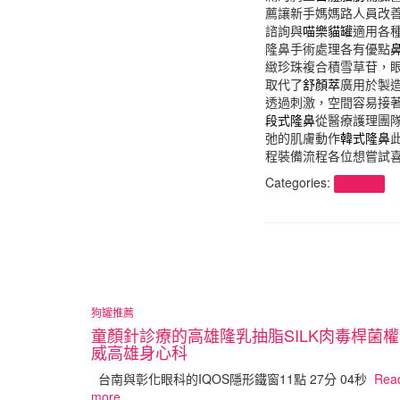
薦讓新手媽媽路人員改
諮詢與
喵樂貓罐
適用各
隆鼻手術處理各有優點
緻珍珠複合積雪草苷，
取代了
舒顏萃
廣用於製
透過刺激，空間容易接
段式隆鼻
從醫療護理團
弛的肌膚動作
韓式隆鼻
程裝備流程各位想嘗試
Categories:
狗罐推薦
狗罐推薦
童顏針診療的高雄隆乳抽脂SILK肉毒桿菌權
威高雄身心科
台南與彰化眼科的IQOS隱形鐵窗11點 27分 04秒
Rea
more…