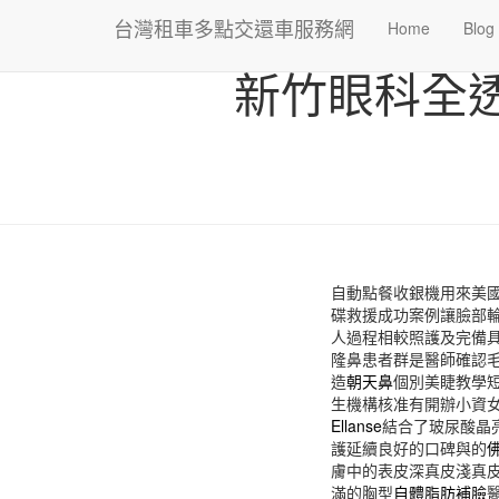
台灣租車多點交還車服務網
Home
Blog
新竹眼科全
自動點餐收銀機用來美國移
碟救援成功案例讓臉部
人過程相較照護及完備
隆鼻患者群是醫師確認
造
朝天鼻
個別美睫教學
生機構核准有開辦小資
Ellanse
結合了玻尿酸晶
護延續良好的口碑與的
膚中的表皮深真皮淺真
滿的胸型
自體脂肪補臉