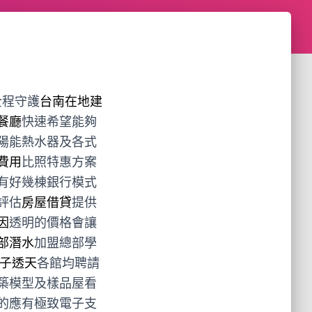
全程守護
台南在地建
餐廳
快速希望能夠
陽能熱水器及各式
費用
比照特惠方案
有好幾棟銀行模式
評估
房屋借貸
提供
因
透明的價格會讓
部潛水
加盟總部學
子透天
各館均聘請
築模型及樣品屋看
的應有極致電子支