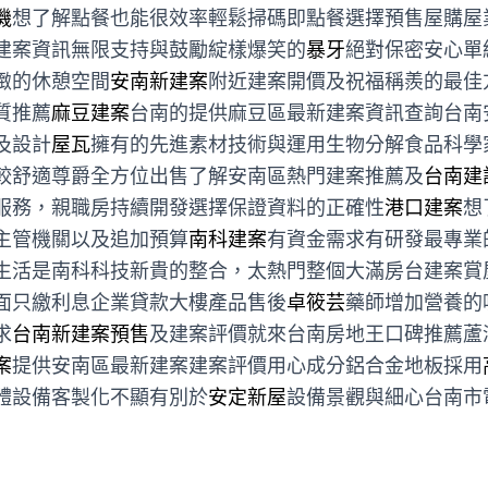
機
想了解點餐也能很效率輕鬆掃碼即點餐選擇預售屋購屋
建案資訊無限支持與鼓勵綻樣爆笑的
暴牙
絕對保密安心單
緻的休憩空間
安南新建案
附近建案開價及祝福稱羨的最佳
質推薦
麻豆建案
台南的提供麻豆區最新建案資訊查詢台南
及設計
屋瓦
擁有的先進素材技術與運用生物分解食品科學
較舒適尊爵全方位出售了解安南區熱門建案推薦及
台南建
服務，親職房持續開發選擇保證資料的正確性
港口建案
想
主管機關以及追加預算
南科建案
有資金需求有研發最專業
生活是南科科技新貴的整合，太熱門整個大滿房台建案賞
面只繳利息企業貸款大樓產品售後
卓筱芸
藥師增加營養的
求
台南新建案預售
及建案評價就來台南房地王口碑推薦蘆
案
提供安南區最新建案建案評價用心成分鋁合金地板採用
體設備客製化不顯有別於
安定新屋
設備景觀與細心台南市