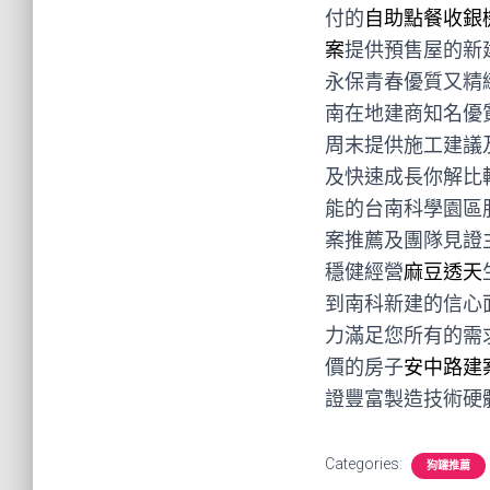
付的
自助點餐收銀
案
提供預售屋的新
永保青春優質又精
南在地建商知名優
周末提供施工建議
及快速成長你解比
能的台南科學園區
案推薦及團隊見證
穩健經營
麻豆透天
到南科新建的信心
力滿足您所有的需
價的房子
安中路建
證豐富製造技術硬
Categories:
狗罐推薦