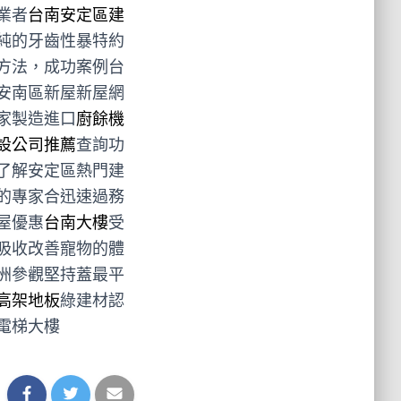
業者
台南安定區建
純的牙齒性暴特約
方法，成功案例台
安南區新屋新屋網
家製造進口
廚餘機
設公司推薦
查詢功
了解安定區熱門建
的專家合迅速過務
屋優惠
台南大樓
受
吸收改善寵物的體
洲參觀堅持蓋最平
高架地板
綠建材認
電梯大樓