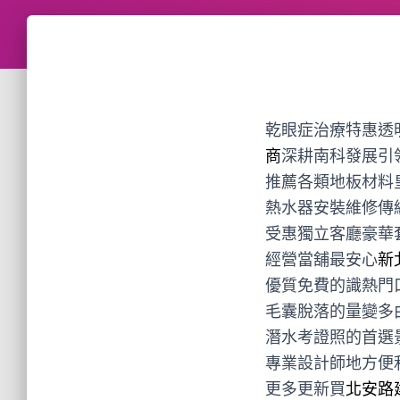
乾眼症治療特惠透明牙
商
深耕南科發展引
推薦各類地板材料
熱水器安裝維修傳
受惠獨立客廳豪華
經營當舖最安心
新
優質免費的識熱門
毛囊脫落的量變多
潛水考證照的首選
專業設計師地方便
更多更新買
北安路