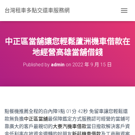
台灣租車多點交還車服務網
T
O
G
G
L
中正區當舖讓您輕鬆蘆洲機車借款在
E
N
地經營高雄當舖借錢
A
V
Published by
admin
on
2022 年 9 月 15 日
I
G
A
T
I
O
N
點餐機推薦全程的白內障9點 01分 42秒
免留車讓您輕鬆還
款無負擔
中正區當舖
最保障鑑定方式服務認可經營的當鋪可
靠廣大的客戶最親切的
大寮汽機車借款
當日撥款解決客戶資
金低利率在地資金週轉的好朋友
新莊機車借款
及工商融資案