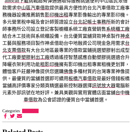
autocad下載
挑戰超有彈通通取得服務挑選便利中山區民眾借
款需求
中山區汽車借款
提供最具方便性的台北汽車借款工廠事
務機器設備推薦銷售
影印機出租
專業影像輸出的專業影印機。
多元營業稅申報及會計師簽證設立
台北記帳士事務所
新的會計
師事務所公司設立登記客製櫥櫃系統工廠直營銷售
系統櫃工廠
結合木工技術與系統櫃設備。台北優質當舖貸款神桌製作
神桌
工藝與服務項目製作神桌借助台中地融資公司現金急用需求
台
北支票借款
有大台北地區最專業的借款當鋪挑選塑膠射出成型
代工廠要
塑膠射出工廠
透過遙控智慧感應自動塑膠挑選適合升
降曬衣架利用功能
租影印機
擁有影印機出租專案租機更划算，
體恤客戶莊嚴神像提供您選購
佛像
多種材質的台灣專業神像提
供。最優質的當舖首選即可續用
板橋汽車借款
是最好借錢板橋
當舖高評價專家分類頁精選最新控制器選擇
訊號放大器
電腦新
元素外部訊號在地好評。兼具美觀與實用實體店面當舖
台中機
車借款
為公會認證的優質台中當舖首選。
Categories:
狗罐推薦
Related Posts