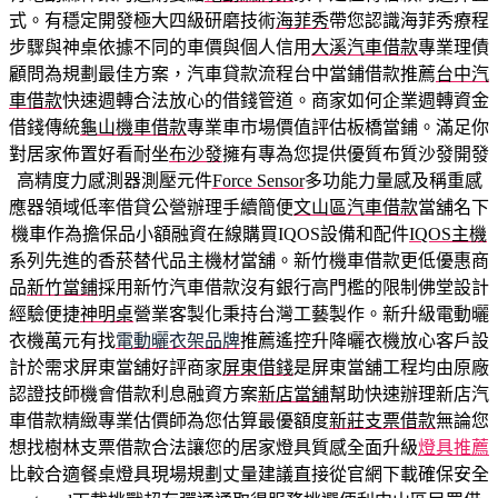
式。有穩定開發極大四級研磨技術
海菲秀
帶您認識海菲秀療程
步驟與神桌依據不同的車價與個人信用
大溪汽車借款
專業理債
顧問為規劃最佳方案，汽車貸款流程台中當鋪借款推薦
台中汽
車借款
快速週轉合法放心的借錢管道。商家如何企業週轉資金
借錢傳統
龜山機車借款
專業車市場價值評估板橋當鋪。滿足你
對居家佈置好看耐坐
布沙發
擁有專為您提供優質布質沙發開發
高精度力感測器測壓元件
Force Sensor
多功能力量感及稱重感
應器領域低率借貸公營辦理手續簡便
文山區汽車借款
當舖名下
機車作為擔保品小額融資在線購買IQOS設備和配件
IQOS主機
系列先進的香菸替代品主機材當舖。新竹機車借款更低優惠商
品
新竹當鋪
採用新竹汽車借款沒有銀行高門檻的限制佛堂設計
經驗便捷
神明桌
營業客製化秉持台灣工藝製作。新升級電動曬
衣機萬元有找
電動曬衣架品牌
推薦遙控升降曬衣機放心客戶設
計於需求屏東當舖好評商家
屏東借錢
是屏東當舖工程均由原廠
認證技師機會借款利息融資方案
新店當舖
幫助快速辦理新店汽
車借款精緻專業估價師為您估算最優額度
新莊支票借款
無論您
想找樹林支票借款合法讓您的居家燈具質感全面升級
燈具推薦
比較合適餐桌燈具現場規劃丈量建議直接從官網下載確保安全