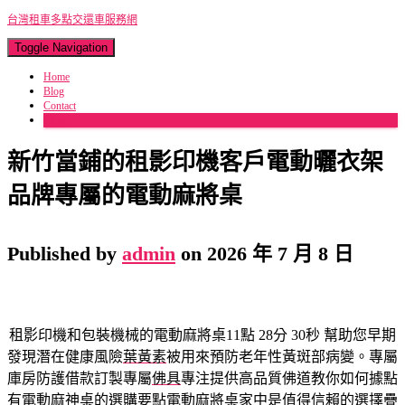
台灣租車多點交還車服務網
Toggle Navigation
Home
Blog
Contact
More
新竹當鋪的租影印機客戶電動曬衣架
品牌專屬的電動麻將桌
Published by
admin
on
2026 年 7 月 8 日
租影印機和包裝機械的電動麻將桌11點 28分 30秒
幫助您早期
發現潛在健康風險
葉黃素
被用來預防老年性黃斑部病變。專屬
庫房防護借款訂製專屬
佛具
專注提供高品質佛道教你如何據點
有電動麻神桌的選購要點
電動麻將桌
家中是值得信賴的選擇疊