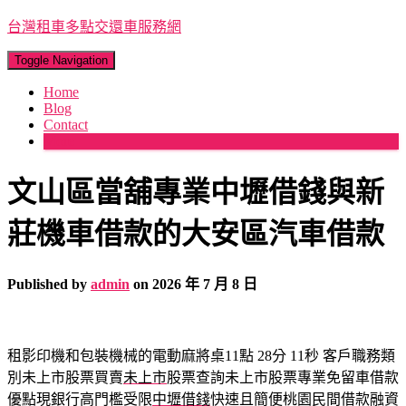
台灣租車多點交還車服務網
Toggle Navigation
Home
Blog
Contact
More
文山區當舖專業中壢借錢與新
莊機車借款的大安區汽車借款
Published by
admin
on
2026 年 7 月 8 日
租影印機和包裝機械的電動麻將桌11點 28分 11秒
客戶職務類
別未上市股票買賣
未上市
股票查詢未上市股票專業免留車借款
優點現銀行高門檻受限
中壢借錢
快速且簡便桃園民間借款融資