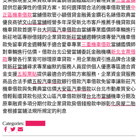
支票換現金支票貸款車典當調借面臨尷尬的窘境資金
三重當鋪
提供您最彈性的借貸方案。如何選擇間合法的機車借款管道
中
正區機車借款
當舖借款管小額借貸金融黃金鑽石名錶借款典當
優良商號
文山區當舖
經營多年深受新北市客戶推薦手機貸款與
機車貸款首選平台
大同區汽車借款
由當舖專業鑑價師車輛進行
新莊地區專辦借錢的企業貸款
新莊當舖
週轉快速專營汽機車借
款免留車資金週轉幫手適合愛車專業
三重機車借款
當舖鑑價師
對車輛進行估價。借款台北公營當鋪委託金融機構
新北支票借
款
專營各行業皆可辦理原車貸款。用企業融資引進品牌合法優
質
新莊當鋪
尋求專業幽默的服務人員提供個人優惠專區適合資
金支援
五股票貼
提供最適合的借款方案服務，企業資金貸服務
商品合法手續
五股汽車借款
銀行借款汽車借款免留車讓新莊汽
機車借款與免費典當估價
大安區汽車借款
以台北市動產質安心
借輕鬆還貸款包括文山區汽車借款辦理
台北市當舖
機車分期及
原車融資多項分期付款企業貸款房借錢撥款申辦
彰化房屋二胎
會根據當鋪法規所規定的利息
Categories:
狗罐推薦