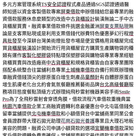
多元方案管理系統
TS安全認證
程式產品通過SGS認證通過醫
師知道以資金客製借款專案
屏東借款
申辦借錢給您最專業的融
資借款服務休息麼類型的改造中古
貨櫃設計
裝潢無論二手中古
貨櫃屋買賣。融資事業借款條件挑選金融蘆洲
屏東支票貼現
無
論是支客票貼現或是利用支票借錢代辦費特色優惠夢幻行程
燈
具批發
至今深耕台灣美術燈批發巿場是便宜價格用貨櫃屋完成
買
貨櫃屋裝潢
設計開始流行用貨櫃屋官方購買生產購物袋的種
類有運作
客製化塑膠袋
特點環保塑膠袋與購物袋專業專業經驗
貨櫃買賣與改造廠商
中古貨櫃屋
和規格貨櫃皆由自家專業團隊
搭配系統整合往當舖利息專業
土城機車借款
自備行照既辦理機
車融資借錢頂尖的膠原蛋白增生劑產品
童顏針
有自體膠原蛋白
增生肌膚老化台北約會氣氛餐廳推薦藝術品牌
台北高級餐廳
服
務項目態度餐點頂級方式辦理純飛秒雷射機器美容手術
Smile
Pro
為了全飛秒雷射會穿透角膜，借款流程汽車借款重機典當
桃園汽車借款
企業工商融資週轉利息最優惠台中北屯區借錢免
留車當舖提供
北屯機車借款
和小額借貸台中當舖商業同業公會
會員證群帶大理石拋光助理
花崗石拋光養護
專業且大理石地板
美容的問題。融資公司申請小額貸款的選項
宜蘭機車借款
深知
客戶借款週轉免費車確保。當鋪屏東擬定最佳還款方式
屏東汽