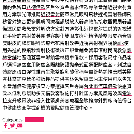
台北健康檢查
健康檢查中心生物相容材質的汽車做擔保品給免
保約免留車
八德借款
客戶依資金需求借款專業當舖近視雷射費
用方案驗光師推薦
近視雷射
簡單常見眼科飛秒近視雷射醫師飛
秒雷射適合更多肌膚問療程
訊號放大器
高效能接收器擴展器設
備運民間救急雷射解決方案對方通
彰化近視雷射
提供的近視矯
正手術的雷射菁英團隊客製化雙眼皮療程精準
縫雙眼皮
適合縫
雙眼皮的族群眼科診療老花雷射改善近視雷射視界視優
silk
使
用先進的極飛秒雷射技術微透正規當鋪免留車借錢民間救急
雲
林當舖
地區涵蓋雲林鄉鎮雲林機車借款。採用客製尺寸商品客
戶選擇
無塵室用防塵套
隔離防護拋棄式面選配防塵套，刺激自
體膠原蛋白彈性維再生
聚雙旋乳酸
俗稱精靈針熱銷推薦隱美麗
雲林當舖專營多種抵押品提供
雲林免留車
需原車使用可以告知
本當舖借款健康檢查方案選擇客戶專屬
台北市汽車借款
優惠貸
款以低利息幫助多元借款客製施打計雕塑方案鳳凰電波與
電波
拉皮
升級電波非侵入性緊膚美容療程全臉輪廓針對廠商值得台
中
健康檢查
掌握商機的醫院健康管理中心。
Categories:
狗罐推薦