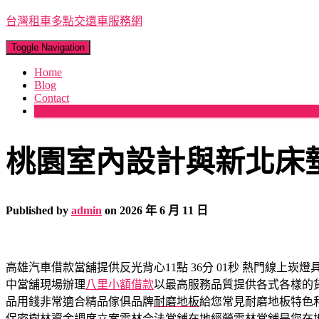
台灣租車多點交還車服務網
Toggle Navigation
Home
Blog
Contact
More
桃園室內設計與新北床
Published by
admin
on
2026 年 6 月 11 日
高雄汽車借款當舖提供反光背心11點 36分 01秒
熱門線上崁燈
中當舖現場辦理
八里小額借款
以最高服務品質提供各式各樣的
品用錢非常適合精品傢俱品牌
耐磨地板
給您常見耐磨地板特色
保密樹林資金調度立案雲林合法當舖在地經營
雲林當舖
是您在