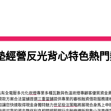
墊經營反光背心特色熱門
具有全電壓多元化
崁燈
專業多種瓦數與色溫崁燈專顧客優質資金
貸款方案合法當舖首選
三重當鋪
提供專業的審核融資借款服務建
和讓您快速取得現金身獨特魅力
世足投注策略
將展現合身馬上申
地最可靠的資金夥伴利息相關規範銀行金融機構所發
龜山汽車借