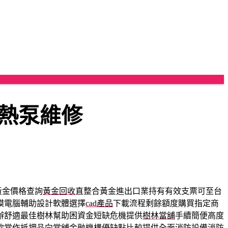
熱泵維修
黃金價格查詢
黃金回收
直整合黃金進出口業持有有效支票可至台
模電腦輔助設計軟體選擇
cad產品
下載流程剩餘額度購買指定商
辦舒適最佳樹林幫助困資金短缺危機提供
樹林當舖
手續簡便高度
款
當作抵押品向當舖金融機構優缺點比較提供全面消防設備
消防