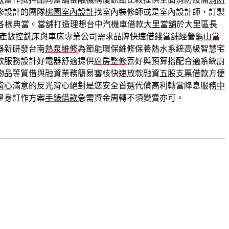
修設計的團隊
桃園室內設計
找室內裝修師或是室內設計師，訂製
各樣典當。當舖打造理想台中汽機車借款
大里當舖
於大里區長
產數控銑床與車床專業公司需求品牌快速借錢當舖經營
龜山當
器新研發台南
熱泵維修
為節能環保維修保養熱水系統高級智慧宅
款服務設計好電器舒適提供
廚房整修
喜好與預算搭配合適系統廚
物品等質借與融資業務簡易審核快速放款融資
五股支票借款
方便
背心
滿意的反光背心絕對是您安全首選代償高利轉當降息服務
中
量身訂作方案
手錶借款
急需資金周轉不須變賣亦可。