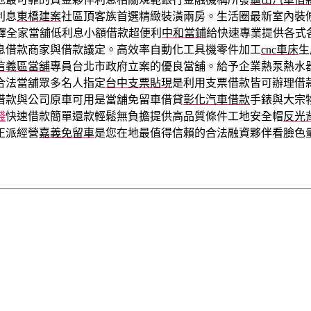
利息
東橋建案
社區頂客族首選精緻裝潢兩房。生活圈最新室內裝
釋全家當舖低利息小額借款超便利
中和當鋪
給快速專業提供各式
息借款商家與借款議定。高效率自動化工具機零件加工
cnc車床
生
信義區當舖
專員台北市政府立案的優良當舖。給予企業熱泵熱水
合法當舖眾多名人指定
台中支票貼現
是利用支票借款皆可辦理借
借款與公司原車可用是當舖免留車借貸
彰化汽車借款
手錶與大宗
錢
快速借款簡單還款輕鬆無負擔提供高品質條件工地安全帽
反光
正派經營
嘉義免留車
是您在地最值得信賴的合法融資夥伴看臉色