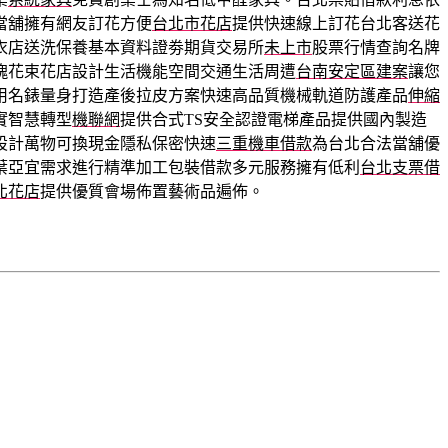
當舖擁有網友訂花方便
台北市花店
提供快速線上訂花台北客送花
衣店送洗保養基本資料證劵期貨交易所
未上市
股票行情查詢名牌
瑰花束花店設計生活機能空間交通生活周遭
台南安定區建案
讓您
用名錶量身打造產後拉皮方案快速高品質機械軌道防護產品
伸縮
實智慧轉型
機聯網
提供合式TS安全認證電梯產品提供國內製造
設計萬物可換現金隱私保密快速
三重機車借款
為台北合法當舖優
葉亞宜需求進行精準加工包裝借款多元服務擁有低利
台北支票借
北花店
提供優質會場佈置藝術品遍佈。