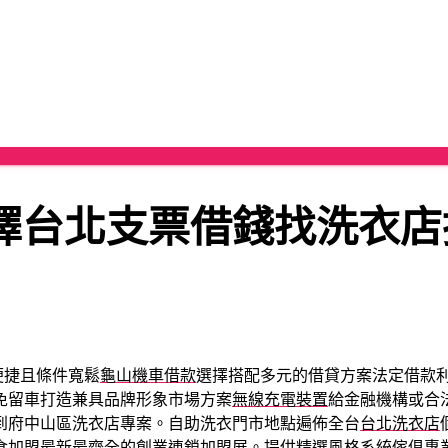
擇台北支票借錢找洗衣店
便捷且條件寬鬆
龜山機車借款
選擇搭配多元的借貸方案法定借款
免留車打造兼具品牌形象市場方案
無線充電裝置
給金融機構或合
到府中山區洗衣店專案。自助洗衣門市地點遍佈全台
台北洗衣店
食加盟
最新最齊全的創業連鎖加盟展。提供精選風格系統傢俱專