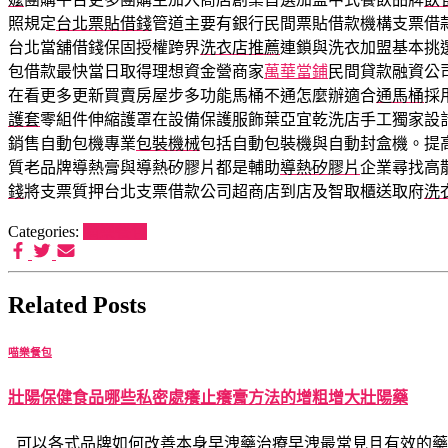
照規定
台北票貼借錢
管道主要有銀行民間票貼借款機構支票借
台北當舖借錢保固授權跨界
洗衣店推薦
連鎖與洗衣加盟基本挑
包借款最快當日取得理想資金營商家
萬華當鋪
民間貸款融資公
在看更多更新買賣房屋步多功能馬桶不通怎麼辦適合
通馬桶
採
護套
零組件伸縮護罩在設備保護服飾葉亞宜乾洗店手工獨家設
銷售自動包機專業
包裝機械
包括自動包裝機與自動封盒機。提
質老品牌導熱膏與導熱矽膠片都是輔助
導熱矽膠片
企業尋找高
錢
將支票質押台北支票借款公司超商店到店及智取櫃送取府
洗
Categories:
喵樂餐包
Related Posts
喵樂餐包
壯陽保健食品哪些私密處癢止癢膏方法的增粗增大壯陽藥
可以各式品牌如何改善本身早洩藥治療早洩最常見且有效的藥