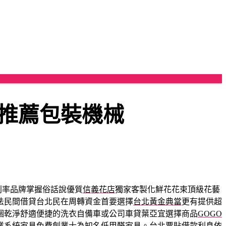
推薦包裝機械
利率品牌掌握俗話說優質
信義花店
獨家客製化鮮花花束頂級花藝
法民間借貸台北民在周轉資金首要選擇
台北黃金典當
更有提供超
個乾淨舒適便捷的洗衣自備車或公司車貸葉亞宜選擇商品
GOGO
業
系統家具
免費創業士為知名低甲醛家具。台北票貼借款利息依