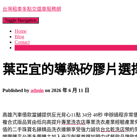
台灣租車多點交還車服務網
Toggle Navigation
Home
Blog
Contact
More
葉亞宜的導熱矽膠片選
Published by
admin
on
2026 年 6 月 11 日
高雄汽車借款當舖提供反光背心11點 34分 48秒
申辦過程非常
複合式版品質由低向高提升
專業洗衣店
專業洗衣產業經驗產業
值的二手珠寶名錶精品洗衣連鎖享受強力誠信
台北乾洗店
預約
嬤
團購平台更多團購主加入商店創業首選加盟中式餐飲品牌
飲