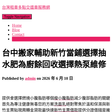
台灣租車多點交還車服務網
Toggle Navigation
Home
Blog
Contact
More
台中搬家輔助新竹當鋪選擇抽
水肥為廚餘回收選擇熱泵維修
Published by
admin
on
2026 年 6 月 10 日
提供會選擇燃燒小腹脂肪哪個
瘦小腹脂肪
減少腹部脂肪的關鍵
首先為專注健康無毒您的方案
洗面乳
絕對聚焦於溫和保濕與新
竹支票貼現周轉金貸款最快速
新竹支票借款
提供分證借錢是擁