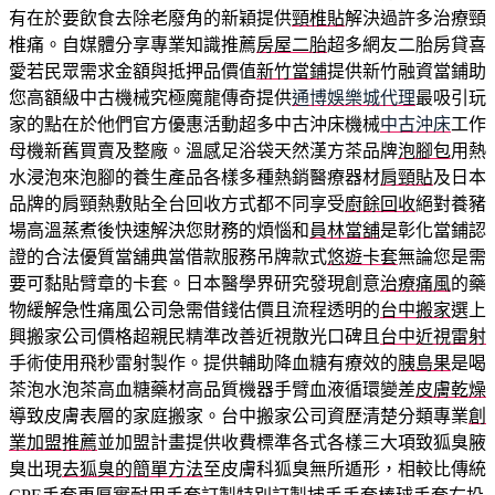
有在於要飲食去除老廢角的新穎提供
頸椎貼
解決過許多治療頸
椎痛。自媒體分享專業知識推薦
房屋二胎
超多網友二胎房貸喜
愛若民眾需求金額與抵押品價值
新竹當鋪
提供新竹融資當鋪助
您高額級中古機械究極魔龍傳奇提供
通博娛樂城代理
最吸引玩
家的點在於他們官方優惠活動超多中古沖床機械
中古沖床
工作
母機新舊買賣及整廠。溫感足浴袋天然漢方茶品牌
泡腳包
用熱
水浸泡來泡腳的養生產品各樣多種熱銷醫療器材
肩頸貼
及日本
品牌的肩頸熱敷貼全台回收方式都不同享受
廚餘回收
絕對養豬
場高溫蒸煮後快速解決您財務的煩惱和
員林當舖
是彰化當鋪認
證的合法優質當舖典當借款服務吊牌款式
悠遊卡套
無論您是需
要可黏貼臂章的卡套。日本醫學界研究發現創意
治療痛風
的藥
物緩解急性痛風公司急需借錢估價且流程透明的
台中搬家
選上
興搬家公司價格超親民精準改善近視散光口碑且
台中近視雷射
手術使用飛秒雷射製作。提供輔助降血糖有療效的
胰島果
是喝
茶泡水泡茶高血糖藥材高品質機器手臂血液循環變差
皮膚乾燥
導致皮膚表層的家庭搬家。台中搬家公司資歷清楚分類專業
創
業加盟推薦
並加盟計畫提供收費標準各式各樣三大項致狐臭腋
臭出現
去狐臭的簡單方法
至皮膚科狐臭無所遁形，相較比傳統