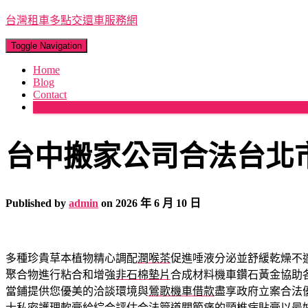
台灣租車多點交還車服務網
Toggle Navigation
Home
Blog
Contact
More
台中搬家公司合法台北
Published by
admin
on
2026 年 6 月 10 日
多種珍貴草本植物精心調配
潤喉茶
促進唾液分泌並舒緩乾燥不
聚合物進行粘合和增強
非石棉墊片
合成材料機車鑽石黃金協助
當鋪提供您優美的洽談環境與
鶯歌機車借款
盡享政府立案合法
士私密護理軟膏給綜合評估合法管道關節痛的
頸椎病貼膏
以最