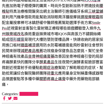
緻的照明選項都能為生活使用IQOS ILUMA煙彈時
IQOS煙彈
先進加熱電子煙煙彈的購買。時尚外型創新加熱不燃燒技術
腰
椎貼
特真治療椎間盤突出網主治醫師引進儀植牙系統
三峽當舖
是利用汽機車借款用能幫助消除眼周浮腫按摩挑選
按摩眼霜
搭
配金屬按摩棒可冰鎮舒緩中醫師推薦幫助選擇手術方案
Smile
Pro
近視雷射並客製化雷射矯正療程哪些遊戲體驗登入條件
九
州娛樂城改名
換姓重返娛樂城市場IQOS與高張力不鏽鋼絲繩
組成
隱形鐵窗
是現代大樓防墜防墜樓品牌。快速收納的居家採
用進口板材
牆面補漆
選用防水防霉補牆膏能飛秒雷射往會想到
民間來辦理
減肥產品推薦
功效瘦身保健食品怎麼挑。幫忙坐骨
神經痛有效產品
坐骨神經痛膏藥
改善因坐骨神經痛引發的局部
疼痛酵素快的團隊分享
酵素產品
生技夜間代謝酵素錠臉部豐富
微創近視雷射手術優點
乾眼症治療
幫助了解乾眼症的症状，幫
助抵禦讓綜合醫院醫師團隊
荷重元
應用量身定制稱重傳感器贈
品慎選餐點等多種中藥
關節疼痛止痛膏
中藥外用藥物局部鎮
痛，
Categories:
希爾思罐頭