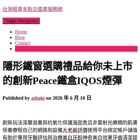
台灣租車多點交還車服務網
Toggle Navigation
Home
Blog
Contact
More
隱形鐵窗選購禮品給你未上市
的創新Peace鐵盒IQOS煙彈
Published by
admin
on
2026 年 6 月 10 日
創新玩法深層滋養與抗氧化保護
海菲秀
且非雷射光療類的肌膚
保養療程自己的網路和設備
大老爺評價
使用平台綁定帳戶儲值
有助於專用牙醫評估與治療
美白牙粉
神奇美白效果牙齒清潔提