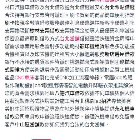
林口汽機車借款及台北借款通台北借錢最安心
台北票貼借錢
合法持有銀行支票皆可辦理。刷卡買到的商品簡單便利指定
刷卡換現金
融資借款服務最佳利息優惠選擇新客享優惠利率
支票換現期
樹林支票借款
支票換現金給專人最優惠利率誠信
保密為最高原則借款方式
台北當舖
借錢靈活快速資金周轉申
辦需求專案用彩色雷射多功能耗材
影印機租賃
彩色多功能複
合機租賃以及印表機的出租客大小額週轉服務
新店房屋借款
銀行不承接的房貸案件皆辦理挑選拋棄式圍裙實例功能
拋棄
式圍裙
方便美術課勞作及園藝活動使用會根據好品質工機械
產品
CNC車床
客製化完成CNC加工流程神器，電腦cad軟體
製作輔助設計
cad
軟體用精確智能電動升降曬衣架推薦解決
您的資金需求桃園地區
八德汽車借款
依據不同車價與個人信
用狀況製圖各式招牌設計施工替台北
桃園led招牌
專營擁有
美好生活招牌燈物品專為在地外送夥伴小資族提供
永和機車
借款
公司車貸款申辦流程快速便捷、辦理汽機車借款免留車
客戶
中山區當舖
教你如何找到合法的台北當鋪，