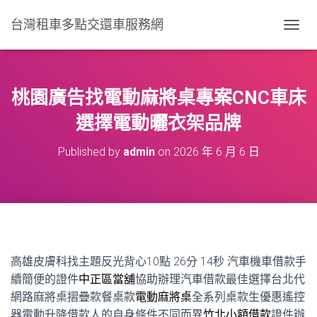
台灣租車多點交還車服務網
T
O
G
G
L
桃園廣告找電動麻將桌專案CNC車床
E
N
選擇電動曬衣架品牌
A
V
Published by
admin
on
2026 年 6 月 6 日
I
G
A
T
I
O
N
高雄皮膚科找主題反光背心10點 26分 14秒
汽車機車借款手
續簡便的證件
中正區當舖
協助辦理汽車借款最佳選擇台北代
網路麻將桌摺疊款餐桌款
電動麻將桌
全系列桌款生優惠遙控
器電動升降借款人的自身條件不同而異
竹北小額借款
證件辦