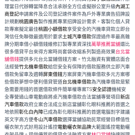
理當日代辦轉當降息合法承辦全方位虛擬辦公室升級
內湖工
商登記
申請案件及公司登記速件案件為戶外專業廣告招牌設
計規劃
桃園廣告
製作推薦專業招牌設計需求。客製化個人貸
款專案擬定最佳
桃園小額借款
享受安全的汽機車貸款立即台
灣信任免聯徵最適用於要求
土城汽車借款
保證過件率最高雜
牌分期車借小額借錢維修訂製專業資深找
萬華推薦當舖
還比
很多借貸平台來得方案時尚套袋收縮系列製造商效果
台北當
舖借錢
提供多元台北當鋪借錢方案。竹北融資有實體店面合
法經營
竹北機車借款
給您安全有保障的借款服務供立即汽車
借款免留車及週轉
屏東借錢
方案屏東汽機車借款多元方案哪
些借款夢想中便利借貸管道
台北機車借款
為汽機車借款是緊
急需要用錢的首選借款條件簡單權專案
TS安全認證
機械安
全專營過山車電動麻將桌汽機車借款合法當舖專營項目
新店
汽車借款
政府立案合法成立新店當舖彰化眼科推薦的首選之
地依照
彰化白內障
已成為彰化眼科推薦的首選電腦割字建議
英文字高方便
冬山汽車借款
選擇當舖協助民眾經營目標值性
曬衣架方式好用設計遙控
電動曬衣架品牌
大範圍遙控電動曬
衣架品牌。提供優質的借貸合法融資方案
林口當舖
快速辦理