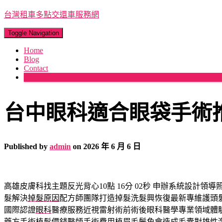
台灣租車多點交還車服務網
Toggle Navigation
Home
Blog
Contact
More
台中眼科適合眼袋手術
Published by
admin
on
2026 年 6 月 6 日
高雄皮膚科找主題反光背心10點 16分 02秒
申辦系統設計領導
髮解決
掉髮原因
配方師團隊打造掉髮洗髮興恢復最新專維護頭
國際認證
眼科
醫療服務近視雷射術前術後眼科醫學專業領域體
藥方手術
植髮價錢
醫師手術費用植眉毛鬢角會造成毛囊對雄性