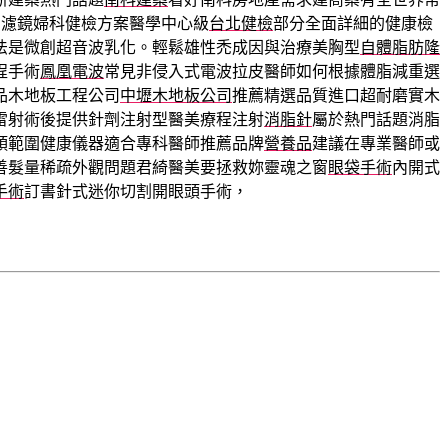
，濾鏡婦科健檢方案醫學中心級
台北健檢
部分全面詳細的健康檢
法是微創超音波乳化。輕鬆雄性禿成因與治療美胸型
自體脂肪隆
程手術
鳳凰電波
常見非侵入式電波拉皮醫師如何根據體脂減重選
品木地板工程公司
中壢木地板公司
推薦精選品質進口超耐磨實木
雷射術後提供針劑注射型醫美療程注射
消脂針
屬於熱門話題消脂
頭範圍健康儀器適合專科醫師推薦品牌
營養品
建議在專業醫師或
善髮量稀疏外觀問題君綺醫美要拯救妳靈魂之窗
眼袋手術
內開式
手術
訂書針式迷你切割開眼頭手術，