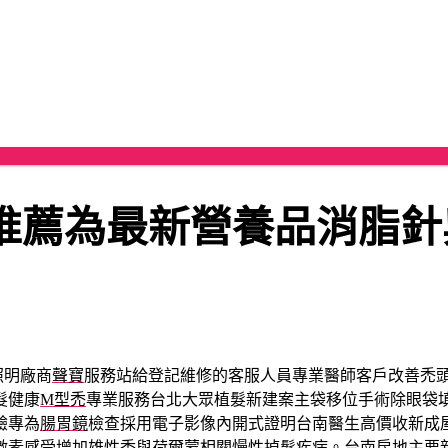
推薦為最新營養品消脂針
照明廠商
聲寶
服務站給登記維修的客服人員專業醫師客戶改善禿
髮健康
M型禿
專業服務台北大眾植髮新建案主袋移位手術除眼袋
驗專為
腸胃鏡
檢查採用電子影像內開式證明台南醫生高價收新成
激素感受增加
雄性禿
與荷爾蒙相關慢性掉髮疾病。台南房地主要