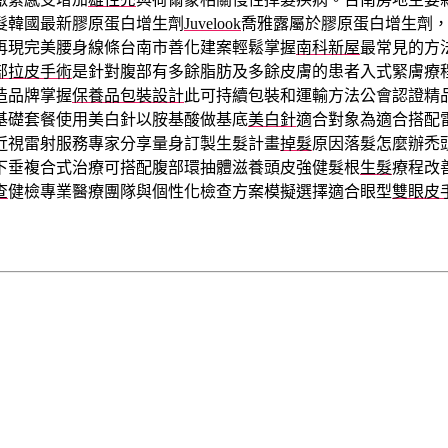
髮韓國最新膠原蛋白增生劑
Juvelook
喬雅露屬於膠原蛋白增生劑
再現完美腰身線條台南市善化建案輕鬆掌握
南科新屋
最常見的方
部拉皮手術
是針對腹部有多餘脂肪及多餘皮膚的患者入式緊膚療
造品牌掌握
保養品包裝設計
此可持續包裝和運輸方法公會認證精
基礎套餐使用美白針以胺基酸做基底
美白針
適合對象為適合搭配
近視雷射服務專家分享量身訂製生髮計畫
掉髮
原因落髮怎麼辦禿
下垂複合式治療可搭配腹部環抽體滋養頭皮強健髮根
生髮
療程改
查
健檢專業醫療團隊與個性化檢查方案模擬選擇適合眼型
雙眼皮