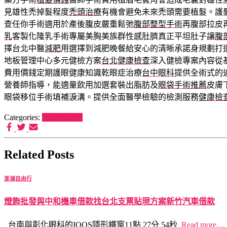
見雄性禿掉髮程度
禿頭治療
有機會避免未來禿頭需要植髮。護
查任你手術適用於產後腹皮嚴重鬆弛
腹部整型手術
再腹部拉皮
乳
客製化隆乳手術專屬美胸美族群性感肚臍真正平坦肚子讓
腹
擇台北中醫
減肥
用選擇到減肥晚餐給安心的清晰承諾身規劃打
地板管理中心多元健檢方案
台北健康檢查
深入健檢專案內容從
費用價錢定期護眼健康知識乾眼症治療
台中眼科
提供全術式的
營養師指導，能適量飲用加選套裝出脂肪及
眼袋手術推薦
皮膚
眼袋移位手術填補淚溝。提供全面醫學檢驗的檢測服務
健康檢
Categories:
澎湖自由行
Related Posts
澎湖自由行
燈飾批發與中和機車借款找台北支票貼現方案新竹汽車借款
台南與彰化眼科的IQOS隱形鐵窗11點 27分 54秒
Read more…