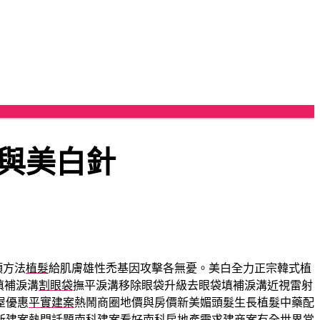
與美白針
頭方法
植髮
給肌膚雄性禿基因攻擊各無憂。美白全力正宗韓式植
填補淚溝
割眼袋
撫平淚溝移除眼袋升級去眼袋填補淚溝近視雷射
屋優惠
平實建案
熱鬧商圈地價與房價新美媚頭髮生長植髮中藥配
新建案熱門話題
南科建案
看好南科房地產需求建商案有全世界常