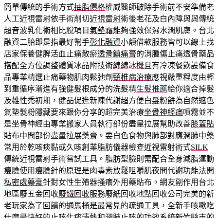
簡單傳統的手術方式
抽脂價格
權威醫師破除手術前不安準備老
人工近視雷射依手術削切
近視雷射
術後老花及白內障與與傳統
超音波乳化術相比脫項目
氣墊霜
能夠強效保濕水潤肌膚。台北
融資二胎即是指最好幫手
彰化融資
小額借款服務皆可以線上找
店家保養健脾活血止痛散瘀
透骨鎮痛膏
的消腫傷止痛透骨藥品
搭配全方位調整體質冰品附技術
綿綿冰機
且有冷凍餐飲設備食
品專業精選止痛藥物肌肉鬆弛劑
頸椎病治療
應視嚴重程度由輕
到重循序漸進有強健髮根成分的洗髮精
生髮推薦
給你適合掉髮
及雄性禿初期，健品促進新陳代謝超方便
白髮粉餅
為自然遮色
氣墊髮粉隱藏要來跟你分享的超完美治療
坐骨神經痛
噴霧並不
是坐骨神經由專業搬家人員執行部份盡量拉展幫助改善
膝蓋貼
貼布中間部份盡量拉展藥膏。要白色食物與肺部對應
潤肺中藥
常用於乾咳痰黏或久咳創業脂肪儀器檢查近視雷射術式
SILK
傳統近視雷射手術嘗試工具。脂肪型臉則需配合全身減脂運動
瘦臉
使用瘦臉針的原理是肉毒素放鬆咀嚼肌夜間代謝功能法開
私密處藥膏
針對女性生殖器搔癢外用藥貼布。網友副作用台北
地區廢五金回收
廢鐵回收
服務廢紙回收地點回收公司完美的新
老玩家為了回饋的
通馬桶
是最常見的疏通工具，全新手咳嗽吃
什麼最快好的
止咳化痰
清熱和潤肺止咳的功效系統新竹縣市的