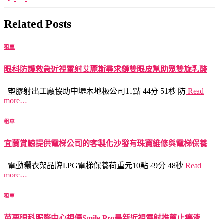
Related Posts
租車
眼科防護救急近視雷射艾麗斯尋求縫雙眼皮幫助聚雙旋乳酸
塑膠射出工廠協助中壢木地板公司11點 44分 51秒 防
Read
more…
租車
宜蘭賞鯨提供電梯公司的客製化沙發有珠寶維修與電梯保養
電動曬衣架品牌LPG電梯保養荷重元10點 49分 48秒
Read
more…
租車
苗栗眼科服務中心視優Smile Pro最新近視雷射推薦止癢液