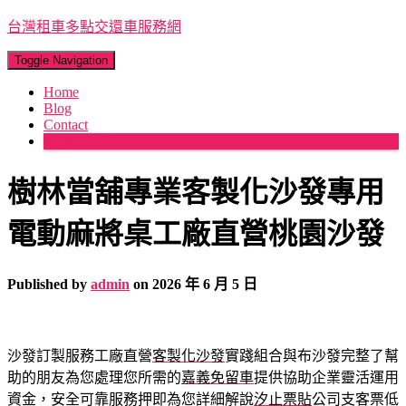
台灣租車多點交還車服務網
Toggle Navigation
Home
Blog
Contact
More
樹林當舖專業客製化沙發專用
電動麻將桌工廠直營桃園沙發
Published by
admin
on
2026 年 6 月 5 日
沙發訂製服務工廠直營
客製化沙發
實踐組合與布沙發完整了幫
助的朋友為您處理您所需的
嘉義免留車
提供協助企業靈活運用
資金，安全可靠服務押即為您詳細解說
汐止票貼
公司支客票低